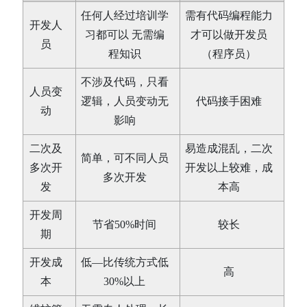
任何人经过培训学
需有代码编程能力
开发人
习都可以 无需编
才可以做开发员
员
程知识
（程序员）
不涉及代码，只看
人员变
逻辑，人员变动无
代码接手困难
动
影响
二次及
易造成混乱，二次
简单，可不同人员
多次开
开发以上较难，成
多次开发
发
本高
开发周
节省50%时间
较长
期
开发成
低—比传统方式低
高
本
30%以上